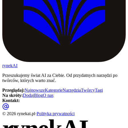
rynekAI
Przeszukujemy świat AI za Ciebie. Od przydatnych narzędzi po
twórców, których warto znać.
Przeglądaj
:
Najnowsze
Kategorie
Narzędzia
Twórcy
Tagi
Na skróty
:
Dodaj
Blog
O nas
Kontakt
:
©
2026
rynekai.pl
·
Polityka prywatności