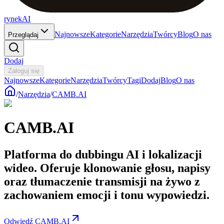
rynekAI
Najnowsze
Kategorie
Narzędzia
Twórcy
Blog
O nas
Przeglądaj
Dodaj
Zaloguj się
Najnowsze
Kategorie
Narzędzia
Twórcy
Tagi
Dodaj
Blog
O nas
/
Narzędzia
/
CAMB.AI
CAMB.AI
Platforma do dubbingu AI i lokalizacji
wideo. Oferuje klonowanie głosu, napisy
oraz tłumaczenie transmisji na żywo z
zachowaniem emocji i tonu wypowiedzi.
Odwiedź CAMB.AI