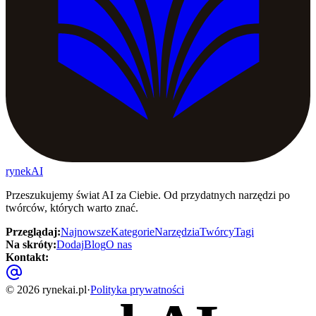
rynekAI
Przeszukujemy świat AI za Ciebie. Od przydatnych narzędzi po
twórców, których warto znać.
Przeglądaj
:
Najnowsze
Kategorie
Narzędzia
Twórcy
Tagi
Na skróty
:
Dodaj
Blog
O nas
Kontakt
:
©
2026
rynekai.pl
·
Polityka prywatności