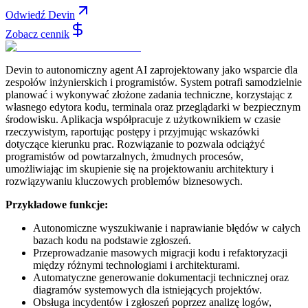
Odwiedź Devin
Zobacz cennik
Devin to autonomiczny agent AI zaprojektowany jako wsparcie dla
zespołów inżynierskich i programistów. System potrafi samodzielnie
planować i wykonywać złożone zadania techniczne, korzystając z
własnego edytora kodu, terminala oraz przeglądarki w bezpiecznym
środowisku. Aplikacja współpracuje z użytkownikiem w czasie
rzeczywistym, raportując postępy i przyjmując wskazówki
dotyczące kierunku prac. Rozwiązanie to pozwala odciążyć
programistów od powtarzalnych, żmudnych procesów,
umożliwiając im skupienie się na projektowaniu architektury i
rozwiązywaniu kluczowych problemów biznesowych.
Przykładowe funkcje:
Autonomiczne wyszukiwanie i naprawianie błędów w całych
bazach kodu na podstawie zgłoszeń.
Przeprowadzanie masowych migracji kodu i refaktoryzacji
między różnymi technologiami i architekturami.
Automatyczne generowanie dokumentacji technicznej oraz
diagramów systemowych dla istniejących projektów.
Obsługa incydentów i zgłoszeń poprzez analizę logów,