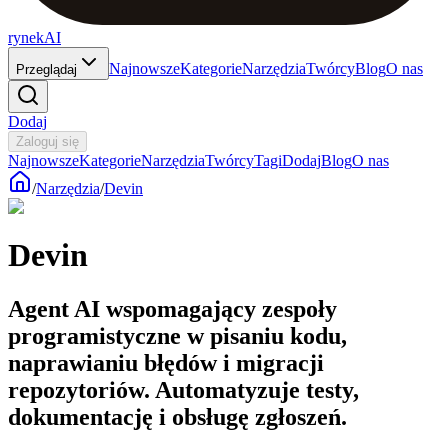
rynekAI
Najnowsze
Kategorie
Narzędzia
Twórcy
Blog
O nas
Przeglądaj
Dodaj
Zaloguj się
Najnowsze
Kategorie
Narzędzia
Twórcy
Tagi
Dodaj
Blog
O nas
/
Narzędzia
/
Devin
Devin
Agent AI wspomagający zespoły
programistyczne w pisaniu kodu,
naprawianiu błędów i migracji
repozytoriów. Automatyzuje testy,
dokumentację i obsługę zgłoszeń.