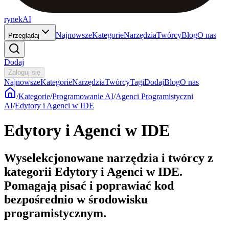
rynekAI
Najnowsze
Kategorie
Narzędzia
Twórcy
Blog
O nas
Przeglądaj
Dodaj
Zaloguj się
Najnowsze
Kategorie
Narzędzia
Twórcy
Tagi
Dodaj
Blog
O nas
/
Kategorie
/
Programowanie AI
/
Agenci Programistyczni
AI
/
Edytory i Agenci w IDE
Edytory i Agenci w IDE
Wyselekcjonowane narzędzia i twórcy z
kategorii Edytory i Agenci w IDE.
Pomagają pisać i poprawiać kod
bezpośrednio w środowisku
programistycznym.