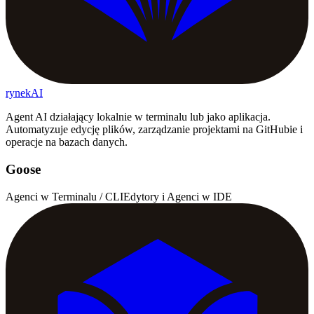
rynekAI
Agent AI działający lokalnie w terminalu lub jako aplikacja.
Automatyzuje edycję plików, zarządzanie projektami na GitHubie i
operacje na bazach danych.
Goose
Agenci w Terminalu / CLI
Edytory i Agenci w IDE