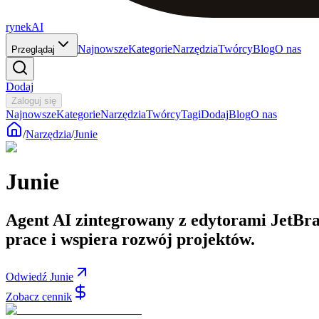
rynekAI
Najnowsze
Kategorie
Narzędzia
Twórcy
Blog
O nas
Przeglądaj
Dodaj
Zaloguj się
Najnowsze
Kategorie
Narzędzia
Twórcy
Tagi
Dodaj
Blog
O nas
/
Narzędzia
/
Junie
Junie
Agent AI zintegrowany z edytorami JetBrai
prace i wspiera rozwój projektów.
Odwiedź Junie
Zobacz cennik