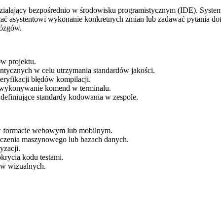
działający bezpośrednio w środowisku programistycznym (IDE). System 
cać asystentowi wykonanie konkretnych zmian lub zadawać pytania dotyc
mózgów.
w projektu.
ntycznych w celu utrzymania standardów jakości.
ryfikacji błędów kompilacji.
e wykonywanie komend w terminalu.
 definiujące standardy kodowania w zespole.
y w formacie webowym lub mobilnym.
uczenia maszynowego lub bazach danych.
yzacji.
krycia kodu testami.
ów wizualnych.