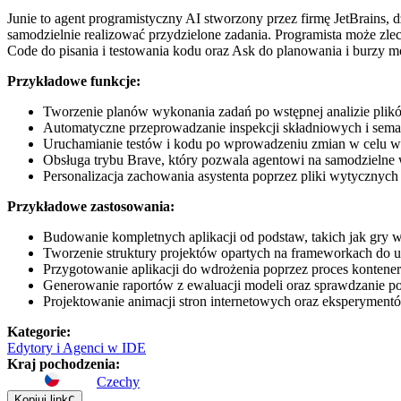
Junie to agent programistyczny AI stworzony przez firmę JetBrains, 
samodzielnie realizować przydzielone zadania. Programista może zle
Code do pisania i testowania kodu oraz Ask do planowania i burzy 
Przykładowe funkcje:
Tworzenie planów wykonania zadań po wstępnej analizie plikó
Automatyczne przeprowadzanie inspekcji składniowych i sema
Uruchamianie testów i kodu po wprowadzeniu zmian w celu we
Obsługa trybu Brave, który pozwala agentowi na samodzieln
Personalizacja zachowania asystenta poprzez pliki wytycznych
Przykładowe zastosowania:
Budowanie kompletnych aplikacji od podstaw, takich jak gr
Tworzenie struktury projektów opartych na frameworkach do 
Przygotowanie aplikacji do wdrożenia poprzez proces kontener
Generowanie raportów z ewaluacji modeli oraz sprawdzanie po
Projektowanie animacji stron internetowych oraz eksperyment
Kategorie
:
Edytory i Agenci w IDE
Kraj pochodzenia
:
Czechy
Kopiuj link
C