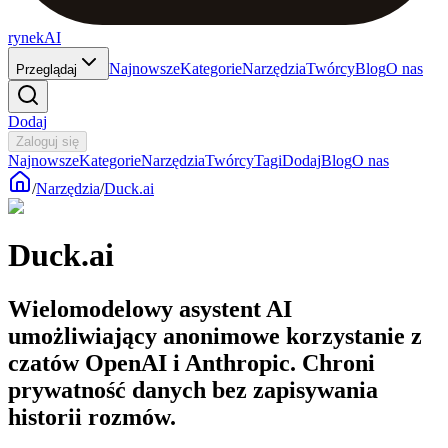
rynekAI
Najnowsze
Kategorie
Narzędzia
Twórcy
Blog
O nas
Przeglądaj
Dodaj
Zaloguj się
Najnowsze
Kategorie
Narzędzia
Twórcy
Tagi
Dodaj
Blog
O nas
/
Narzędzia
/
Duck.ai
Duck.ai
Wielomodelowy asystent AI
umożliwiający anonimowe korzystanie z
czatów OpenAI i Anthropic. Chroni
prywatność danych bez zapisywania
historii rozmów.