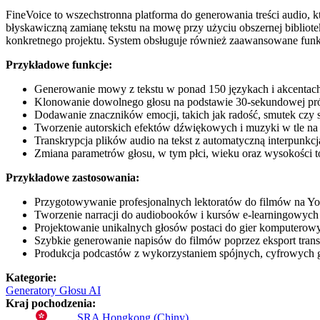
FineVoice to wszechstronna platforma do generowania treści audio, 
błyskawiczną zamianę tekstu na mowę przy użyciu obszernej biblio
konkretnego projektu. System obsługuje również zaawansowane funkc
Przykładowe funkcje:
Generowanie mowy z tekstu w ponad 150 językach i akcentach
Klonowanie dowolnego głosu na podstawie 30-sekundowej prób
Dodawanie znaczników emocji, takich jak radość, smutek czy sz
Tworzenie autorskich efektów dźwiękowych i muzyki w tle na
Transkrypcja plików audio na tekst z automatyczną interpunkc
Zmiana parametrów głosu, w tym płci, wieku oraz wysokości t
Przykładowe zastosowania:
Przygotowywanie profesjonalnych lektoratów do filmów na Yo
Tworzenie narracji do audiobooków i kursów e-learningowych
Projektowanie unikalnych głosów postaci do gier komputerowy
Szybkie generowanie napisów do filmów poprzez eksport tran
Produkcja podcastów z wykorzystaniem spójnych, cyfrowych
Kategorie
:
Generatory Głosu AI
Kraj pochodzenia
:
SRA Hongkong (Chiny)