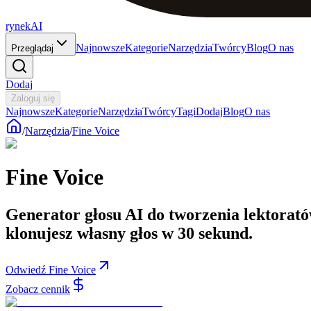
rynekAI
Najnowsze
Kategorie
Narzędzia
Twórcy
Blog
O nas
Przeglądaj
Dodaj
Zaloguj się
Najnowsze
Kategorie
Narzędzia
Twórcy
Tagi
Dodaj
Blog
O nas
/
Narzędzia
/
Fine Voice
Fine Voice
Generator głosu AI do tworzenia lektorat
klonujesz własny głos w 30 sekund.
Odwiedź Fine Voice
Zobacz cennik