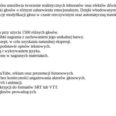
która umożliwia tworzenie realistycznych lektoratów oraz efektów dź
teki głosów o różnym zabarwieniu emocjonalnym. Dzięki wbudowanym 
je modyfikacji głosu w czasie rzeczywistym oraz automatyczną transk
 przy użyciu 1500 różnych głosów.
ki nagrania z zachowaniem jego unikalnej barwy.
ept, w celu uzyskania naturalnej ekspresji.
 podstawie opisów tekstowych.
ją i wykrywaniem języka.
onu w nagranych materiałach.
uTube, reklam oraz prezentacji biznesowych.
 bez konieczności angażowania aktorów głosowych.
ch i animacji.
skrypcji do formatów SRT lub VTT.
 głosów prowadzących.