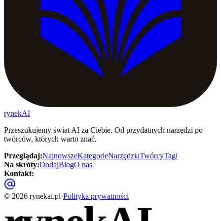
rynekAI
Przeszukujemy świat AI za Ciebie. Od przydatnych narzędzi po
twórców, których warto znać.
Przeglądaj
:
Najnowsze
Kategorie
Narzędzia
Twórcy
Tagi
Na skróty
:
Dodaj
Blog
O nas
Kontakt
:
©
2026
rynekai.pl
·
Polityka prywatności