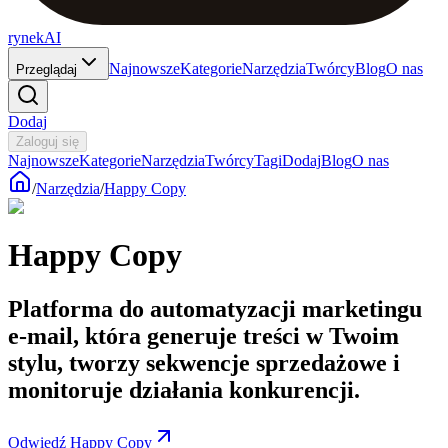
rynekAI
Najnowsze
Kategorie
Narzędzia
Twórcy
Blog
O nas
Przeglądaj
Dodaj
Zaloguj się
Najnowsze
Kategorie
Narzędzia
Twórcy
Tagi
Dodaj
Blog
O nas
/
Narzędzia
/
Happy Copy
Happy Copy
Platforma do automatyzacji marketingu
e-mail, która generuje treści w Twoim
stylu, tworzy sekwencje sprzedażowe i
monitoruje działania konkurencji.
Odwiedź Happy Copy