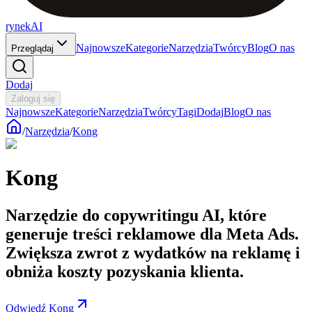
rynekAI
Najnowsze
Kategorie
Narzędzia
Twórcy
Blog
O nas
Przeglądaj
Dodaj
Zaloguj się
Najnowsze
Kategorie
Narzędzia
Twórcy
Tagi
Dodaj
Blog
O nas
/
Narzędzia
/
Kong
Kong
Narzędzie do copywritingu AI, które
generuje treści reklamowe dla Meta Ads.
Zwiększa zwrot z wydatków na reklamę i
obniża koszty pozyskania klienta.
Odwiedź Kong