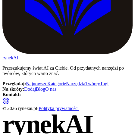
rynekAI
Przeszukujemy świat AI za Ciebie. Od przydatnych narzędzi po
twórców, których warto znać.
Przeglądaj
:
Najnowsze
Kategorie
Narzędzia
Twórcy
Tagi
Na skróty
:
Dodaj
Blog
O nas
Kontakt
:
©
2026
rynekai.pl
·
Polityka prywatności
rynekAI