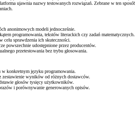
latforma ujawnia nazwy testowanych rozwiązań. Zebrane w ten sposób 
aniach.
wóch anonimowych modeli jednocześnie.
 kątem programowania, tekstów literackich czy zadań matematycznych.
w celu sprawdzenia ich skuteczności.
zcze powszechnie udostępnione przez producentów.
ualnego przetestowania bez trybu głosowania.
odu w konkretnym języku programowania.
zez zestawienie wyników od różnych dostawców.
odstawie głosów tysięcy użytkowników.
 obrazów i porównywanie generowanych opisów.