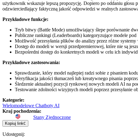
użytkownik wskazuje lepszą propozycję. Dopiero po oddaniu głosu p
odzwierciedlający faktyczną jakość odpowiedzi w realnych zastosow
Przykładowe funkcje:
Tryb bitwy (Battle Mode) umożliwiający ślepe porównanie d
Publiczne rankingi (Leaderboards) kategoryzujące modele pod
Możliwość przesyłania plików do analizy przez różne systemy 
Dostęp do modeli w wersji przedpremierowej, które nie są jes
Bezpośredni dostęp do konkretnych modeli w celu ich indywid
Przykładowe zastosowania:
Sprawdzanie, który model najlepiej radzi sobie z pisaniem k
Weryfikacja jakości tłumaczeń lub kreatywnego pisania popr
Śledzenie aktualnej pozycji rynkowej nowych modeli AI na p
Testowanie zdolności wizyjnych modeli poprzez przesyłanie
Kategorie
:
Wielomodelowe Chatboty AI
Kraj pochodzenia
:
Stany Zjednoczone
Kopiuj link
C
Udostępnij
: