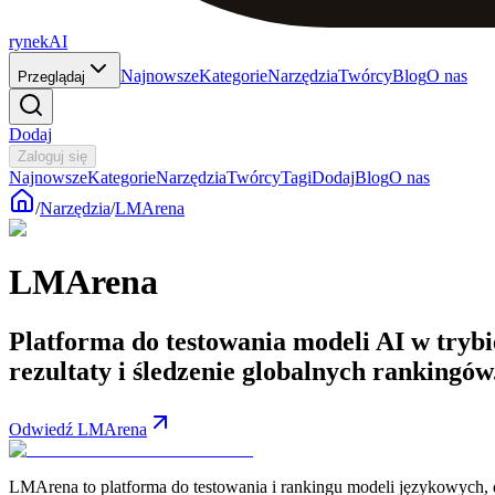
rynekAI
Najnowsze
Kategorie
Narzędzia
Twórcy
Blog
O nas
Przeglądaj
Dodaj
Zaloguj się
Najnowsze
Kategorie
Narzędzia
Twórcy
Tagi
Dodaj
Blog
O nas
/
Narzędzia
/
LMArena
LMArena
Platforma do testowania modeli AI w tryb
rezultaty i śledzenie globalnych rankingów
Odwiedź LMArena
LMArena to platforma do testowania i rankingu modeli językowych, 