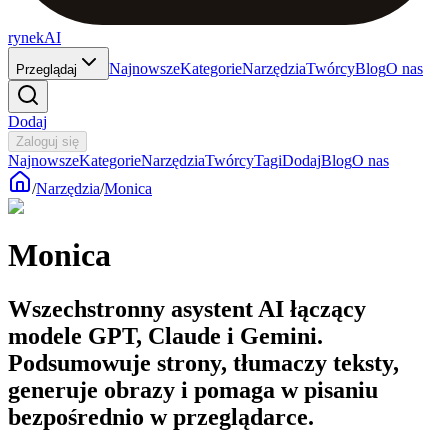
rynekAI
Najnowsze
Kategorie
Narzędzia
Twórcy
Blog
O nas
Przeglądaj
Dodaj
Zaloguj się
Najnowsze
Kategorie
Narzędzia
Twórcy
Tagi
Dodaj
Blog
O nas
/
Narzędzia
/
Monica
Monica
Wszechstronny asystent AI łączący
modele GPT, Claude i Gemini.
Podsumowuje strony, tłumaczy teksty,
generuje obrazy i pomaga w pisaniu
bezpośrednio w przeglądarce.