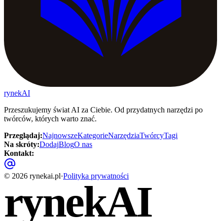
rynekAI
Przeszukujemy świat AI za Ciebie. Od przydatnych narzędzi po
twórców, których warto znać.
Przeglądaj
:
Najnowsze
Kategorie
Narzędzia
Twórcy
Tagi
Na skróty
:
Dodaj
Blog
O nas
Kontakt
:
©
2026
rynekai.pl
·
Polityka prywatności
rynekAI