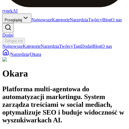
rynekAI
Najnowsze
Kategorie
Narzędzia
Twórcy
Blog
O nas
Przeglądaj
Dodaj
Zaloguj się
Najnowsze
Kategorie
Narzędzia
Twórcy
Tagi
Dodaj
Blog
O nas
/
Narzędzia
/
Okara
Okara
Platforma multi-agentowa do
automatyzacji marketingu. System
zarządza treściami w social mediach,
optymalizuje SEO i buduje widoczność w
wyszukiwarkach AI.