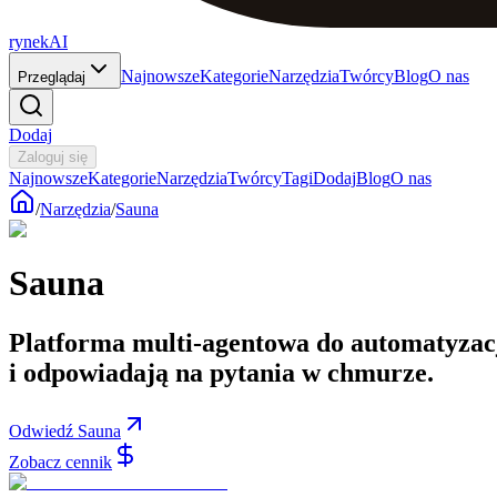
rynekAI
Najnowsze
Kategorie
Narzędzia
Twórcy
Blog
O nas
Przeglądaj
Dodaj
Zaloguj się
Najnowsze
Kategorie
Narzędzia
Twórcy
Tagi
Dodaj
Blog
O nas
/
Narzędzia
/
Sauna
Sauna
Platforma multi-agentowa do automatyzacj
i odpowiadają na pytania w chmurze.
Odwiedź Sauna
Zobacz cennik