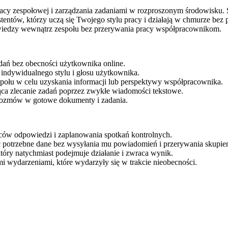
racy zespołowej i zarządzania zadaniami w rozproszonym środowisku. S
stentów, którzy uczą się Twojego stylu pracy i działają w chmurze bez
wiedzy wewnątrz zespołu bez przerywania pracy współpracownikom.
dań bez obecności użytkownika online.
ndywidualnego stylu i głosu użytkownika.
połu w celu uzyskania informacji lub perspektywy współpracownika.
jąca zlecanie zadań poprzez zwykłe wiadomości tekstowe.
ozmów w gotowe dokumenty i zadania.
iców odpowiedzi i zaplanowania spotkań kontrolnych.
potrzebne dane bez wysyłania mu powiadomień i przerywania skupien
óry natychmiast podejmuje działanie i zwraca wynik.
 wydarzeniami, które wydarzyły się w trakcie nieobecności.