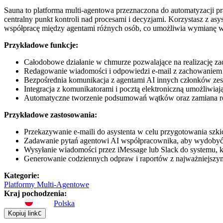
Sauna to platforma multi-agentowa przeznaczona do automatyzacji p
centralny punkt kontroli nad procesami i decyzjami. Korzystasz z asy
współpracę między agentami różnych osób, co umożliwia wymianę 
Przykładowe funkcje:
Całodobowe działanie w chmurze pozwalające na realizację za
Redagowanie wiadomości i odpowiedzi e-mail z zachowaniem i
Bezpośrednia komunikacja z agentami AI innych członków zes
Integracja z komunikatorami i pocztą elektroniczną umożliwia
Automatyczne tworzenie podsumowań wątków oraz zamiana r
Przykładowe zastosowania:
Przekazywanie e-maili do asystenta w celu przygotowania szk
Zadawanie pytań agentowi AI współpracownika, aby wydobyć 
Wysyłanie wiadomości przez iMessage lub Slack do systemu, kt
Generowanie codziennych odpraw i raportów z najważniejszymi
Kategorie
:
Platformy Multi-Agentowe
Kraj pochodzenia
:
Polska
Kopiuj link
C