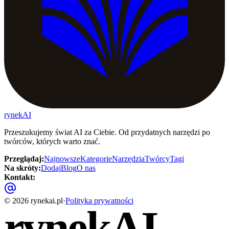
rynekAI
Przeszukujemy świat AI za Ciebie. Od przydatnych narzędzi po
twórców, których warto znać.
Przeglądaj
:
Najnowsze
Kategorie
Narzędzia
Twórcy
Tagi
Na skróty
:
Dodaj
Blog
O nas
Kontakt
:
©
2026
rynekai.pl
·
Polityka prywatności
rynekAI