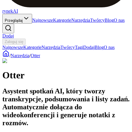
rynekAI
Najnowsze
Kategorie
Narzędzia
Twórcy
Blog
O nas
Przeglądaj
Dodaj
Zaloguj się
Najnowsze
Kategorie
Narzędzia
Twórcy
Tagi
Dodaj
Blog
O nas
/
Narzędzia
/
Otter
Otter
Asystent spotkań AI, który tworzy
transkrypcje, podsumowania i listy zadań.
Automatycznie dołącza do
wideokonferencji i generuje notatki z
rozmów.