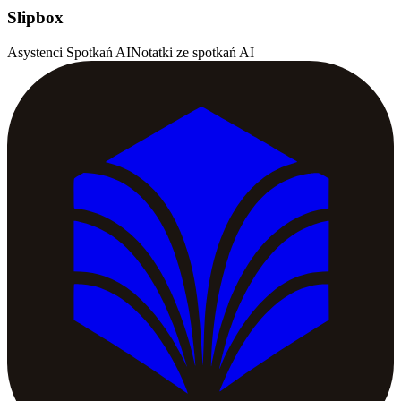
Slipbox
Asystenci Spotkań AI
Notatki ze spotkań AI