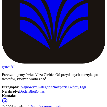
rynekAI
Przeszukujemy świat AI za Ciebie. Od przydatnych narzędzi po
twórców, których warto znać.
Przeglądaj
:
Najnowsze
Kategorie
Narzędzia
Twórcy
Tagi
Na skróty
:
Dodaj
Blog
O nas
Kontakt
:
©
2026
rynekai.pl
·
Polityka prywatności