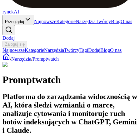
rynekAI
Najnowsze
Kategorie
Narzędzia
Twórcy
Blog
O nas
Przeglądaj
Dodaj
Zaloguj się
Najnowsze
Kategorie
Narzędzia
Twórcy
Tagi
Dodaj
Blog
O nas
/
Narzędzia
/
Promptwatch
Promptwatch
Platforma do zarządzania widocznością w
AI, która śledzi wzmianki o marce,
analizuje cytowania i monitoruje ruch
botów indeksujących w ChatGPT, Gemini
i Claude.