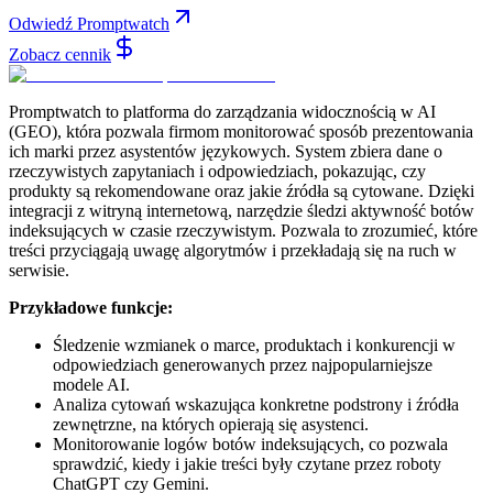
Odwiedź Promptwatch
Zobacz cennik
Promptwatch to platforma do zarządzania widocznością w AI
(GEO), która pozwala firmom monitorować sposób prezentowania
ich marki przez asystentów językowych. System zbiera dane o
rzeczywistych zapytaniach i odpowiedziach, pokazując, czy
produkty są rekomendowane oraz jakie źródła są cytowane. Dzięki
integracji z witryną internetową, narzędzie śledzi aktywność botów
indeksujących w czasie rzeczywistym. Pozwala to zrozumieć, które
treści przyciągają uwagę algorytmów i przekładają się na ruch w
serwisie.
Przykładowe funkcje:
Śledzenie wzmianek o marce, produktach i konkurencji w
odpowiedziach generowanych przez najpopularniejsze
modele AI.
Analiza cytowań wskazująca konkretne podstrony i źródła
zewnętrzne, na których opierają się asystenci.
Monitorowanie logów botów indeksujących, co pozwala
sprawdzić, kiedy i jakie treści były czytane przez roboty
ChatGPT czy Gemini.