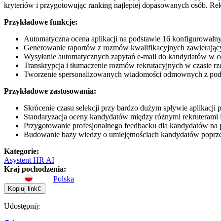
kryteriów i przygotowując ranking najlepiej dopasowanych osób. Rek
Przykładowe funkcje:
Automatyczna ocena aplikacji na podstawie 16 konfigurowalnyc
Generowanie raportów z rozmów kwalifikacyjnych zawierający
Wysyłanie automatycznych zapytań e-mail do kandydatów w celu
Transkrypcja i tłumaczenie rozmów rekrutacyjnych w czasie r
Tworzenie spersonalizowanych wiadomości odmownych z poda
Przykładowe zastosowania:
Skrócenie czasu selekcji przy bardzo dużym spływie aplikacj
Standaryzacja oceny kandydatów między różnymi rekruterami 
Przygotowanie profesjonalnego feedbacku dla kandydatów na p
Budowanie bazy wiedzy o umiejętnościach kandydatów poprzez
Kategorie
:
Asystent HR AI
Kraj pochodzenia
:
Polska
Kopiuj link
C
Udostępnij
: