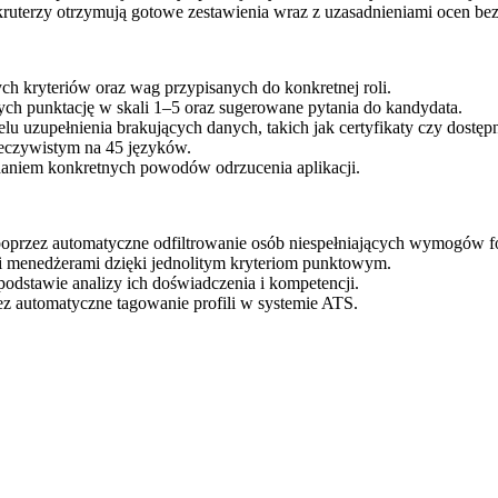
ruterzy otrzymują gotowe zestawienia wraz z uzasadnieniami ocen bez
h kryteriów oraz wag przypisanych do konkretnej roli.
ch punktację w skali 1–5 oraz sugerowane pytania do kandydata.
 uzupełnienia brakujących danych, takich jak certyfikaty czy dostęp
zeczywistym na 45 języków.
niem konkretnych powodów odrzucenia aplikacji.
i poprzez automatyczne odfiltrowanie osób niespełniających wymogów 
i menedżerami dzięki jednolitym kryteriom punktowym.
odstawie analizy ich doświadczenia i kompetencji.
 automatyczne tagowanie profili w systemie ATS.