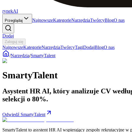
rynekAI
Najnowsze
Kategorie
Narzędzia
Twórcy
Blog
O nas
Przeglądaj
Dodaj
Zaloguj się
Najnowsze
Kategorie
Narzędzia
Twórcy
Tagi
Dodaj
Blog
O nas
/
Narzędzia
/
SmartyTalent
SmartyTalent
Asystent HR AI, który analizuje CV według 
selekcji o 80%.
Odwiedź SmartyTalent
SmartyTalent to asystent HR AI wspierający zespoły rekrutacyjne w p