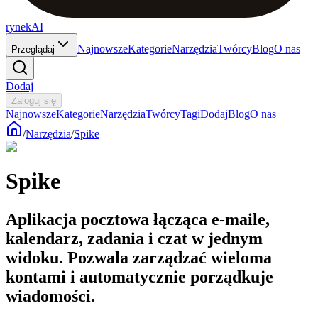
rynekAI
Najnowsze
Kategorie
Narzędzia
Twórcy
Blog
O nas
Przeglądaj
Dodaj
Zaloguj się
Najnowsze
Kategorie
Narzędzia
Twórcy
Tagi
Dodaj
Blog
O nas
/
Narzędzia
/
Spike
Spike
Aplikacja pocztowa łącząca e-maile,
kalendarz, zadania i czat w jednym
widoku. Pozwala zarządzać wieloma
kontami i automatycznie porządkuje
wiadomości.