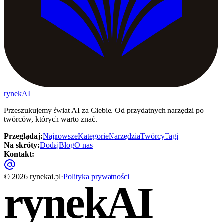
rynekAI
Przeszukujemy świat AI za Ciebie. Od przydatnych narzędzi po
twórców, których warto znać.
Przeglądaj
:
Najnowsze
Kategorie
Narzędzia
Twórcy
Tagi
Na skróty
:
Dodaj
Blog
O nas
Kontakt
:
©
2026
rynekai.pl
·
Polityka prywatności
rynekAI