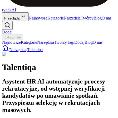
rynekAI
Najnowsze
Kategorie
Narzędzia
Twórcy
Blog
O nas
Przeglądaj
Dodaj
Zaloguj się
Najnowsze
Kategorie
Narzędzia
Twórcy
Tagi
Dodaj
Blog
O nas
/
Narzędzia
/
Talentiqa
Talentiqa
Asystent HR AI automatyzuje procesy
rekrutacyjne, od wstępnej weryfikacji
kandydatów po umawianie spotkań.
Przyspiesza selekcję w rekrutacjach
masowych.