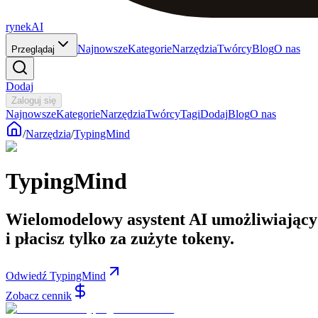
rynekAI
Najnowsze
Kategorie
Narzędzia
Twórcy
Blog
O nas
Przeglądaj
Dodaj
Zaloguj się
Najnowsze
Kategorie
Narzędzia
Twórcy
Tagi
Dodaj
Blog
O nas
/
Narzędzia
/
TypingMind
TypingMind
Wielomodelowy asystent AI umożliwiający
i płacisz tylko za zużyte tokeny.
Odwiedź TypingMind
Zobacz cennik