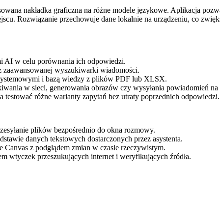
sowana nakładka graficzna na różne modele językowe. Aplikacja pozw
u. Rozwiązanie przechowuje dane lokalnie na urządzeniu, co zwiększ
 AI w celu porównania ich odpowiedzi.
raz zaawansowanej wyszukiwarki wiadomości.
 systemowymi i bazą wiedzy z plików PDF lub XLSX.
wania w sieci, generowania obrazów czy wysyłania powiadomień na 
a testować różne warianty zapytań bez utraty poprzednich odpowiedzi.
zesyłanie plików bezpośrednio do okna rozmowy.
stawie danych tekstowych dostarczonych przez asystenta.
e Canvas z podglądem zmian w czasie rzeczywistym.
 wtyczek przeszukujących internet i weryfikujących źródła.