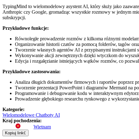
TypingMind to wielomodelowy asystent AI, który służy jako zaawan
Anthropic czy Google, gromadząc wszystkie rozmowy w jednym miejsc
subskrypcji.
Przykładowe funkcje:
Równoległe prowadzenie rozmów z kilkoma różnymi modelami
Organizowanie historii czatów za pomocą folderów, tagów o
Tworzenie własnych agentów AI z przypisanymi instrukcjami
Wykonywanie akcji zewnętrznych dzięki wtyczkom do wyszuki
Edycja i rozgałęzianie istniejących wątków rozmów, co pozwal
Przykładowe zastosowania:
Analiza długich dokumentów firmowych i raportów poprzez pr
Tworzenie prezentacji PowerPoint i diagramów Mermaid na pod
Programowanie i debugowanie kodu w interaktywnym edytorz
Prowadzenie głębokiego researchu rynkowego z wykorzystaniem
Kategorie
:
Wielomodelowe Chatboty AI
Kraj pochodzenia
:
Wietnam
Kopiuj link
C