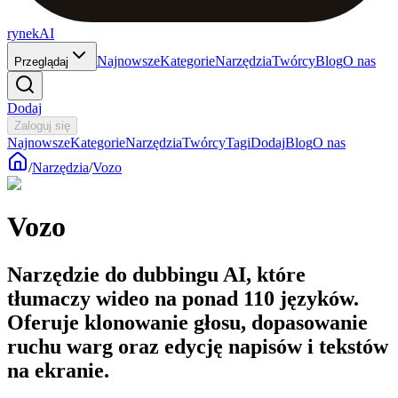
rynekAI
Najnowsze
Kategorie
Narzędzia
Twórcy
Blog
O nas
Przeglądaj
Dodaj
Zaloguj się
Najnowsze
Kategorie
Narzędzia
Twórcy
Tagi
Dodaj
Blog
O nas
/
Narzędzia
/
Vozo
Vozo
Narzędzie do dubbingu AI, które
tłumaczy wideo na ponad 110 języków.
Oferuje klonowanie głosu, dopasowanie
ruchu warg oraz edycję napisów i tekstów
na ekranie.