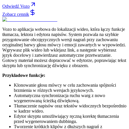
Odwiedź Vozo
Zobacz cennik
Vozo to aplikacja webowa do lokalizacji wideo, która łączy funkcje
tłumacza, lektora i edytora napisów. System pozwala na szybkie
przygotowanie obcojęzycznych wersji nagrań przy zachowaniu
oryginalnej barwy głosu mówcy i emocji zawartych w wypowiedzi.
Wgrywasz plik wideo lub wklejasz link, a następnie wybierasz
język docelowy i zatwierdzasz automatyczne przetwarzanie.
Gotowy materiał możesz dopracować w edytorze, poprawiając tekst
skryptu lub synchronizację dźwięku z obrazem.
Przykładowe funkcje:
Klonowanie głosu mówcy w celu zachowania spójności
brzmienia w różnych wersjach językowych.
Automatyczna synchronizacja ruchu warg z nowo
wygenerowaną ścieżką dźwiękową.
Tłumaczenie napisów oraz tekstów widocznych bezpośrednio
w kadrze wideo.
Edytor skryptu umożliwiający ręczną korektę tłumaczenia
przed wygenerowaniem dubbingu.
Tworzenie krótkich klipów z dłuższych nagrań z