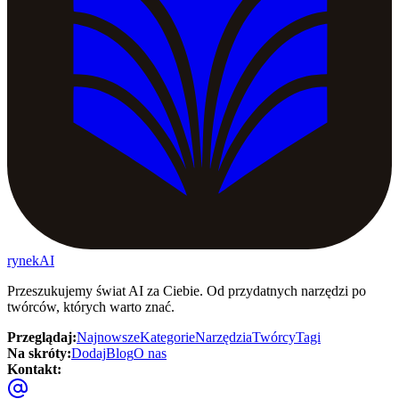
rynekAI
Przeszukujemy świat AI za Ciebie. Od przydatnych narzędzi po
twórców, których warto znać.
Przeglądaj
:
Najnowsze
Kategorie
Narzędzia
Twórcy
Tagi
Na skróty
:
Dodaj
Blog
O nas
Kontakt
: