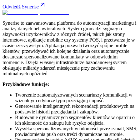
Odwiedź Synerise
Synerise to zaawansowana platforma do automatyzacji marketingu i
analizy danych behawioralnych. System gromadzi sygnały o
aktywności użytkowników z różnych źródeł, takich jak strony
internetowe, aplikacje mobilne czy systemy POS, i przetwarza je w
czasie rzeczywistym. Aplikacja pozwala tworzyć spójne profile
klientów, przewidywać ich kolejne działania oraz automatycznie
dostarczać spersonalizowane komunikaty w odpowiednim
momencie. Dzięki własnej infrastrukturze bazodanowej system
obsługuje miliardy zdarzeń miesięcznie przy zachowaniu
minimalnych opóźnień.
Przykładowe funkcje:
Tworzenie zautomatyzowanych scenariuszy komunikacji w
wizualnym edytorze typu przeciągnij i upuść.
Generowanie inteligentnych rekomendacji produktowych na
podstawie historii przeglądania i zakupów.
Budowanie dynamicznych segmentów klientów w oparciu o
ich skłonność do zakupu lub ryzyko odejścia.
Wysyłka spersonalizowanych wiadomości przez e-mail, SMS,
powiadomienia push oraz treści dynamiczne na stronie.
Przeprowadzanie testów A/B/X w celu optymalizacji ścieżek