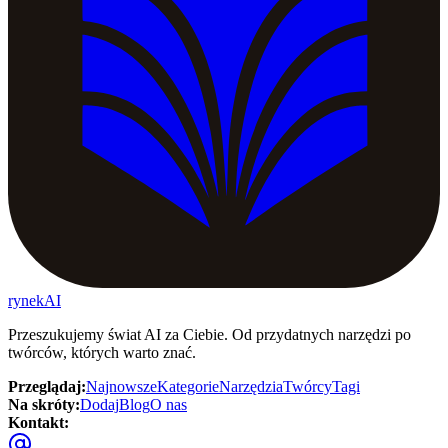
rynekAI
Przeszukujemy świat AI za Ciebie. Od przydatnych narzędzi po
twórców, których warto znać.
Przeglądaj
:
Najnowsze
Kategorie
Narzędzia
Twórcy
Tagi
Na skróty
:
Dodaj
Blog
O nas
Kontakt
: