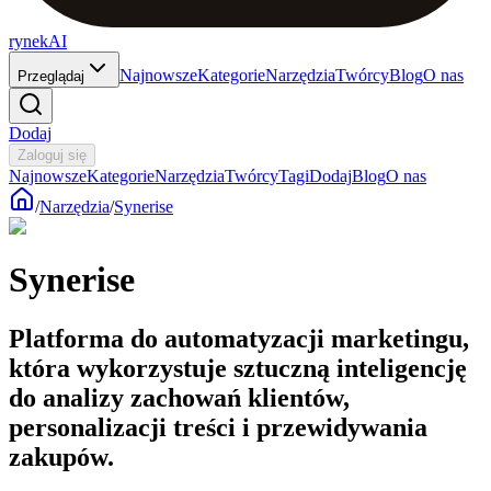
rynekAI
Najnowsze
Kategorie
Narzędzia
Twórcy
Blog
O nas
Przeglądaj
Dodaj
Zaloguj się
Najnowsze
Kategorie
Narzędzia
Twórcy
Tagi
Dodaj
Blog
O nas
/
Narzędzia
/
Synerise
Synerise
Platforma do automatyzacji marketingu,
która wykorzystuje sztuczną inteligencję
do analizy zachowań klientów,
personalizacji treści i przewidywania
zakupów.