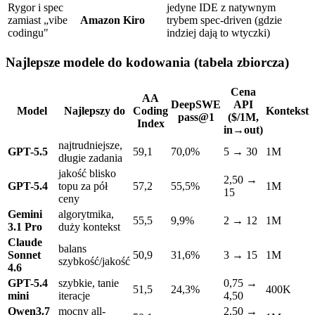
Rygor i spec
jedyne IDE z natywnym
zamiast „vibe
Amazon Kiro
trybem spec-driven (gdzie
codingu"
indziej dają to wtyczki)
Najlepsze modele do kodowania (tabela zbiorcza)
Cena
AA
DeepSWE
API
Model
Najlepszy do
Coding
Kontekst
pass@1
($/1M,
Index
in→out)
najtrudniejsze,
GPT-5.5
59,1
70,0%
5 → 30
1M
długie zadania
jakość blisko
2,50 →
GPT-5.4
topu za pół
57,2
55,5%
1M
15
ceny
Gemini
algorytmika,
55,5
9,9%
2 → 12
1M
3.1 Pro
duży kontekst
Claude
balans
Sonnet
50,9
31,6%
3 → 15
1M
szybkość/jakość
4.6
GPT-5.4
szybkie, tanie
0,75 →
51,5
24,3%
400K
mini
iteracje
4,50
Qwen3.7
mocny all-
2,50 →