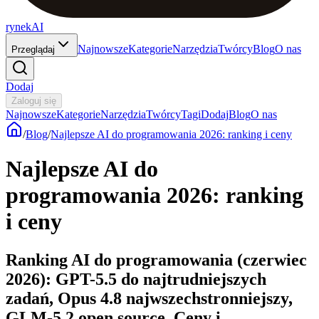
rynekAI
Najnowsze
Kategorie
Narzędzia
Twórcy
Blog
O nas
Przeglądaj
Dodaj
Zaloguj się
Najnowsze
Kategorie
Narzędzia
Twórcy
Tagi
Dodaj
Blog
O nas
/
Blog
/
Najlepsze AI do programowania 2026: ranking i ceny
Najlepsze AI do
programowania 2026: ranking
i ceny
Ranking AI do programowania (czerwiec
2026): GPT-5.5 do najtrudniejszych
zadań, Opus 4.8 najwszechstronniejszy,
GLM-5.2 open source. Ceny i