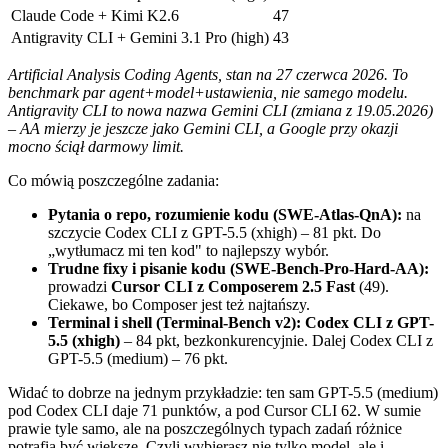
Claude Code + Kimi K2.6
47
Antigravity CLI + Gemini 3.1 Pro (high)
43
Artificial Analysis Coding Agents, stan na 27 czerwca 2026. To
benchmark par agent+model+ustawienia, nie samego modelu.
Antigravity CLI to nowa nazwa Gemini CLI (zmiana z 19.05.2026)
– AA mierzy je jeszcze jako Gemini CLI, a Google przy okazji
mocno ściął darmowy limit.
Co mówią poszczególne zadania:
Pytania o repo, rozumienie kodu (SWE-Atlas-QnA):
na
szczycie Codex CLI z GPT-5.5 (xhigh) – 81 pkt. Do
„wytłumacz mi ten kod" to najlepszy wybór.
Trudne fixy i pisanie kodu (SWE-Bench-Pro-Hard-AA):
prowadzi
Cursor CLI z Composerem 2.5 Fast
(49).
Ciekawe, bo Composer jest też najtańszy.
Terminal i shell (Terminal-Bench v2): Codex CLI z GPT-
5.5 (xhigh)
– 84 pkt, bezkonkurencyjnie. Dalej Codex CLI z
GPT-5.5 (medium) – 76 pkt.
Widać to dobrze na jednym przykładzie: ten sam GPT-5.5 (medium)
pod Codex CLI daje 71 punktów, a pod Cursor CLI 62. W sumie
prawie tyle samo, ale na poszczególnych typach zadań różnice
potrafią być większe. Czyli wybierasz nie tylko model, ale i