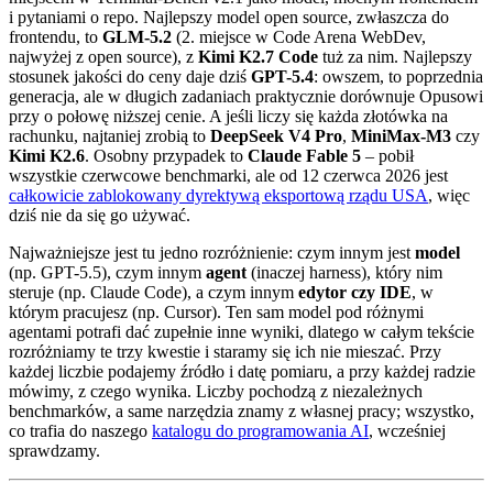
i pytaniami o repo. Najlepszy model open source, zwłaszcza do
frontendu, to
GLM-5.2
(2. miejsce w Code Arena WebDev,
najwyżej z open source), z
Kimi K2.7 Code
tuż za nim. Najlepszy
stosunek jakości do ceny daje dziś
GPT-5.4
: owszem, to poprzednia
generacja, ale w długich zadaniach praktycznie dorównuje Opusowi
przy o połowę niższej cenie. A jeśli liczy się każda złotówka na
rachunku, najtaniej zrobią to
DeepSeek V4 Pro
,
MiniMax-M3
czy
Kimi K2.6
. Osobny przypadek to
Claude Fable 5
– pobił
wszystkie czerwcowe benchmarki, ale od 12 czerwca 2026 jest
całkowicie zablokowany dyrektywą eksportową rządu USA
, więc
dziś nie da się go używać.
Najważniejsze jest tu jedno rozróżnienie: czym innym jest
model
(np. GPT-5.5), czym innym
agent
(inaczej harness), który nim
steruje (np. Claude Code), a czym innym
edytor czy IDE
, w
którym pracujesz (np. Cursor). Ten sam model pod różnymi
agentami potrafi dać zupełnie inne wyniki, dlatego w całym tekście
rozróżniamy te trzy kwestie i staramy się ich nie mieszać. Przy
każdej liczbie podajemy źródło i datę pomiaru, a przy każdej radzie
mówimy, z czego wynika. Liczby pochodzą z niezależnych
benchmarków, a same narzędzia znamy z własnej pracy; wszystko,
co trafia do naszego
katalogu do programowania AI
, wcześniej
sprawdzamy.