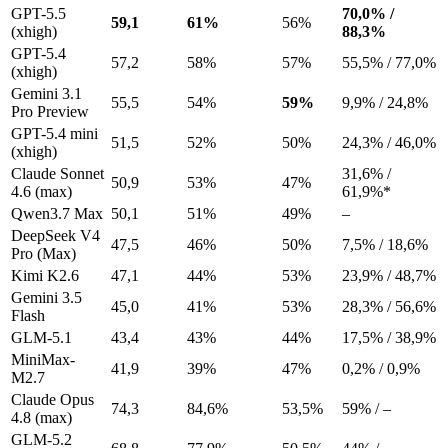
GPT-5.5
70,0% /
59,1
61%
56%
(xhigh)
88,3%
GPT-5.4
57,2
58%
57%
55,5% / 77,0%
(xhigh)
Gemini 3.1
55,5
54%
59%
9,9% / 24,8%
Pro Preview
GPT-5.4 mini
51,5
52%
50%
24,3% / 46,0%
(xhigh)
Claude Sonnet
31,6% /
50,9
53%
47%
4.6 (max)
61,9%*
Qwen3.7 Max
50,1
51%
49%
–
DeepSeek V4
47,5
46%
50%
7,5% / 18,6%
Pro (Max)
Kimi K2.6
47,1
44%
53%
23,9% / 48,7%
Gemini 3.5
45,0
41%
53%
28,3% / 56,6%
Flash
GLM-5.1
43,4
43%
44%
17,5% / 38,9%
MiniMax-
41,9
39%
47%
0,2% / 0,9%
M2.7
Claude Opus
74,3
84,6%
53,5%
59% / –
4.8 (max)
GLM-5.2