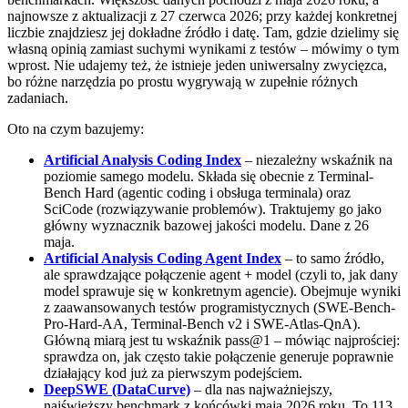
najnowsze z aktualizacji z 27 czerwca 2026; przy każdej konkretnej
liczbie znajdziesz jej dokładne źródło i datę. Tam, gdzie dzielimy się
własną opinią zamiast suchymi wynikami z testów – mówimy o tym
wprost. Nie udajemy też, że istnieje jeden uniwersalny zwycięzca,
bo różne narzędzia po prostu wygrywają w zupełnie różnych
zadaniach.
Oto na czym bazujemy:
Artificial Analysis Coding Index
– niezależny wskaźnik na
poziomie samego modelu. Składa się obecnie z Terminal-
Bench Hard (agentic coding i obsługa terminala) oraz
SciCode (rozwiązywanie problemów). Traktujemy go jako
główny wyznacznik bazowej jakości modelu. Dane z 26
maja.
Artificial Analysis Coding Agent Index
– to samo źródło,
ale sprawdzające połączenie agent + model (czyli to, jak dany
model sprawuje się w konkretnym agencie). Obejmuje wyniki
z zaawansowanych testów programistycznych (SWE-Bench-
Pro-Hard-AA, Terminal-Bench v2 i SWE-Atlas-QnA).
Główną miarą jest tu wskaźnik pass@1 – mówiąc najprościej:
sprawdza on, jak często takie połączenie generuje poprawnie
działający kod już za pierwszym podejściem.
DeepSWE (DataCurve)
– dla nas najważniejszy,
najświeższy benchmark z końcówki maja 2026 roku. To 113