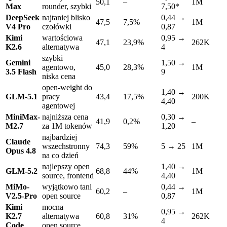
50,1
–
1M
Max
rounder, szybki
7,50*
DeepSeek
najtaniej blisko
0,44 →
47,5
7,5%
1M
V4 Pro
czołówki
0,87
Kimi
wartościowa
0,95 →
47,1
23,9%
262K
K2.6
alternatywa
4
szybki
Gemini
1,50 →
agentowo,
45,0
28,3%
1M
3.5 Flash
9
niska cena
open-weight do
1,40 →
GLM-5.1
pracy
43,4
17,5%
200K
4,40
agentowej
MiniMax-
najniższa cena
0,30 →
41,9
0,2%
–
M2.7
za 1M tokenów
1,20
najbardziej
Claude
wszechstronny
74,3
59%
5 → 25
1M
Opus 4.8
na co dzień
najlepszy open
1,40 →
GLM-5.2
68,8
44%
1M
source, frontend
4,40
MiMo-
wyjątkowo tani
0,44 →
60,2
–
1M
V2.5-Pro
open source
0,87
Kimi
mocna
0,95 →
K2.7
alternatywa
60,8
31%
262K
4
Code
open source