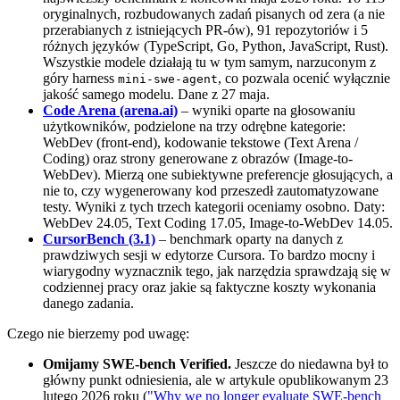
oryginalnych, rozbudowanych zadań pisanych od zera (a nie
przerabianych z istniejących PR-ów), 91 repozytoriów i 5
różnych języków (TypeScript, Go, Python, JavaScript, Rust).
Wszystkie modele działają tu w tym samym, narzuconym z
góry harness
, co pozwala ocenić wyłącznie
mini-swe-agent
jakość samego modelu. Dane z 27 maja.
Code Arena (arena.ai)
– wyniki oparte na głosowaniu
użytkowników, podzielone na trzy odrębne kategorie:
WebDev (front-end), kodowanie tekstowe (Text Arena /
Coding) oraz strony generowane z obrazów (Image-to-
WebDev). Mierzą one subiektywne preferencje głosujących, a
nie to, czy wygenerowany kod przeszedł zautomatyzowane
testy. Wyniki z tych trzech kategorii oceniamy osobno. Daty:
WebDev 24.05, Text Coding 17.05, Image-to-WebDev 14.05.
CursorBench (3.1)
– benchmark oparty na danych z
prawdziwych sesji w edytorze Cursora. To bardzo mocny i
wiarygodny wyznacznik tego, jak narzędzia sprawdzają się w
codziennej pracy oraz jakie są faktyczne koszty wykonania
danego zadania.
Czego nie bierzemy pod uwagę:
Omijamy SWE-bench Verified.
Jeszcze do niedawna był to
główny punkt odniesienia, ale w artykule opublikowanym 23
lutego 2026 roku (
"Why we no longer evaluate SWE-bench