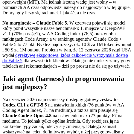
open-weight (MIT). Ma jednak istotną wadę: jest wolny – w
pomiarach AA czas odpowiedzi należy do najgorszych w tej grupie.
Dobry, gdy liczy się rachunek i jakość, a nie czas.
Na marginesie – Claude Fable 5.
W czerwcu pojawił się model,
który pobił wszystkie nasze benchmarki: 1. miejsce w DeepSWE
v1.1 (70% pass@1), w AA Coding Index (76,5) oraz w obu
rankingach Code Areny, a w rankingu agentów Claude Code +
Fable 5 to 77 pkt. Był też najdroższy: ok. 10 $ za 1M tokenów input
i 50 $ za 1M output. Problem w tym, że 12 czerwca 2026 rząd USA
wydał
dyrektywę eksportową, która całkowicie wstrzymała dostęp
do Fable 5
dla wszystkich klientów. Dlatego nie umieszczamy go w
tabelach ani rekomendacjach – dziś po prostu nie da się go używać.
Jaki agent (harness) do programowania
jest najlepszy?
Na czerwiec 2026 najmocniejszy dostępny gotowy zestaw to
Codex CLI z GPT-5.5
na ustawieniu xhigh (76 punktów w AA
Coding Agent Index, 71 na medium), a tuż za nim plasuje się
Claude Code z Opus 4.8
na ustawieniu max (73 punkty, 67 na
medium). To jednak tylko ogólna średnia. Gdy rozbijesz ją na
konkretne typy zadań, liderzy się zmieniają. Dlatego zamiast
wskazywać na jeden definitywny wybór, niżej przygotowaliśmy