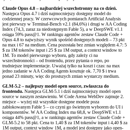
Claude Opus 4.8 – najbardziej wszechstronny na co dzień.
Następca Opus 4.7 i dziś najmocniejszy dostępny model do
codziennej pracy. W czerwcowych pomiarach Artificial Analysis
jest pierwszy w Terminal-Bench v2.1 (84,6%) i drugi w AA Coding
Index (74,3, zaraz za niedostępnym Fable 5), a w DeepSWE v1.1
osiąga 59% pass@1. W rankingu agentów zestaw Claude Code +
Opus 4.8 to najwyższy wynik spośród dostępnych modeli – 73 pkt
na max i 67 na medium. Cena pozostała bez zmian względem 4.7: 5
$ za 1M tokenów input i 25 $ za 1M output, a context window to
1M. To model pierwszego wyboru, gdy zależy ci na
wszechstronności – od frontendu, przez pytania o repo, po
trudniejsze implementacje. Uważaj tylko na koszt i czas: na max
jedno zadanie w AA Coding Agents kosztuje ok. 7,70 $ i trwa
ponad 23 minuty, więc do prostszych zmian wystarczy medium.
GLM-5.2 – najlepszy model open source, zwłaszcza do
frontendu.
Następca GLM-5.1 i dziś najmocniejszy model open
source w naszym zestawieniu. W Code Arena WebDev zajmuje 2.
miejsce – wyżej niż wszystkie dostępne modele poza
zablokowanym Fable 5 – co czyni go świetnym wyborem do UI i
komponentów. W AA Coding Index ma 68,8, w DeepSWE v1.1
osiąga 44% pass@1, a w rankingu agentów zestaw Claude Code +
GLM-5.2 to 58 pkt. Cena to 1,40 $ za 1M tokenów input i 4,40 $ za
1M output, context window 1M, a model jest dostępny jako open-