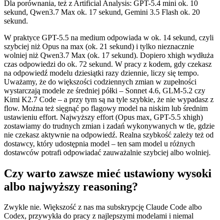
Dla porównania, też z Artificial Analysis: GPT-5.4 mini ok. 10
sekund, Qwen3.7 Max ok. 17 sekund, Gemini 3.5 Flash ok. 20
sekund.
W praktyce GPT-5.5 na medium odpowiada w ok. 14 sekund, czyli
szybciej niż Opus na max (ok. 21 sekund) i tylko nieznacznie
wolniej niż Qwen3.7 Max (ok. 17 sekund). Dopiero xhigh wydłuża
czas odpowiedzi do ok. 72 sekund. W pracy z kodem, gdy czekasz
na odpowiedź modelu dziesiątki razy dziennie, liczy się tempo.
Uważamy, że do większości codziennych zmian w zupełności
wystarczają modele ze średniej półki – Sonnet 4.6, GLM-5.2 czy
Kimi K2.7 Code – a przy tym są na tyle szybkie, że nie wypadasz z
flow. Można też sięgnąć po flagowy model na niskim lub średnim
ustawieniu effort. Najwyższy effort (Opus max, GPT-5.5 xhigh)
zostawiamy do trudnych zmian i zadań wykonywanych w tle, gdzie
nie czekasz aktywnie na odpowiedź. Realna szybkość zależy też od
dostawcy, który udostępnia model – ten sam model u różnych
dostawców potrafi odpowiadać zauważalnie szybciej albo wolniej.
Czy warto zawsze mieć ustawiony wysoki
albo najwyższy reasoning?
Zwykle nie. Większość z nas ma subskrypcję Claude Code albo
Codex, przywykła do pracy z najlepszymi modelami i niemal