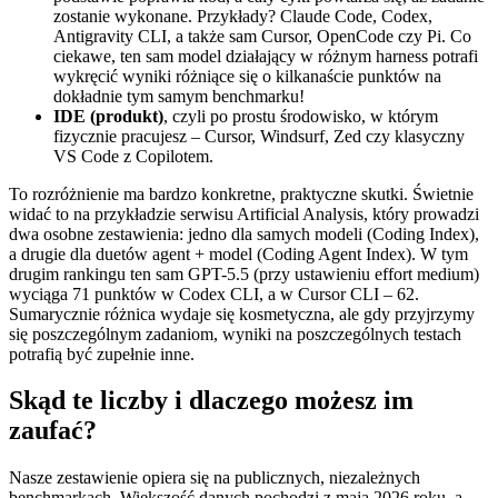
zostanie wykonane. Przykłady? Claude Code, Codex,
Antigravity CLI, a także sam Cursor, OpenCode czy Pi. Co
ciekawe, ten sam model działający w różnym harness potrafi
wykręcić wyniki różniące się o kilkanaście punktów na
dokładnie tym samym benchmarku!
IDE (produkt)
, czyli po prostu środowisko, w którym
fizycznie pracujesz – Cursor, Windsurf, Zed czy klasyczny
VS Code z Copilotem.
To rozróżnienie ma bardzo konkretne, praktyczne skutki. Świetnie
widać to na przykładzie serwisu Artificial Analysis, który prowadzi
dwa osobne zestawienia: jedno dla samych modeli (Coding Index),
a drugie dla duetów agent + model (Coding Agent Index). W tym
drugim rankingu ten sam GPT-5.5 (przy ustawieniu effort medium)
wyciąga 71 punktów w Codex CLI, a w Cursor CLI – 62.
Sumarycznie różnica wydaje się kosmetyczna, ale gdy przyjrzymy
się poszczególnym zadaniom, wyniki na poszczególnych testach
potrafią być zupełnie inne.
Skąd te liczby i dlaczego możesz im
zaufać?
Nasze zestawienie opiera się na publicznych, niezależnych
benchmarkach. Większość danych pochodzi z maja 2026 roku, a