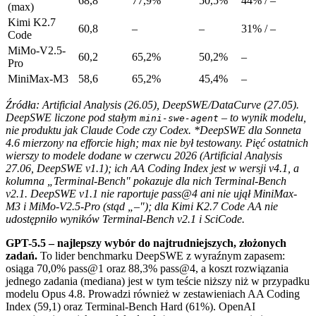
68,8
77,9%
50,5%
44% / –
(max)
Kimi K2.7
60,8
–
–
31% / –
Code
MiMo-V2.5-
60,2
65,2%
50,2%
–
Pro
MiniMax-M3
58,6
65,2%
45,4%
–
Źródła: Artificial Analysis (26.05), DeepSWE/DataCurve (27.05).
DeepSWE liczone pod stałym
– to wynik modelu,
mini-swe-agent
nie produktu jak Claude Code czy Codex. *DeepSWE dla Sonneta
4.6 mierzony na efforcie high; max nie był testowany. Pięć ostatnich
wierszy to modele dodane w czerwcu 2026 (Artificial Analysis
27.06, DeepSWE v1.1); ich AA Coding Index jest w wersji v4.1, a
kolumna „Terminal-Bench" pokazuje dla nich Terminal-Bench
v2.1. DeepSWE v1.1 nie raportuje pass@4 ani nie ujął MiniMax-
M3 i MiMo-V2.5-Pro (stąd „–"); dla Kimi K2.7 Code AA nie
udostępniło wyników Terminal-Bench v2.1 i SciCode.
GPT-5.5 – najlepszy wybór do najtrudniejszych, złożonych
zadań.
To lider benchmarku DeepSWE z wyraźnym zapasem:
osiąga 70,0% pass@1 oraz 88,3% pass@4, a koszt rozwiązania
jednego zadania (mediana) jest w tym teście niższy niż w przypadku
modelu Opus 4.8. Prowadzi również w zestawieniach AA Coding
Index (59,1) oraz Terminal-Bench Hard (61%). OpenAI