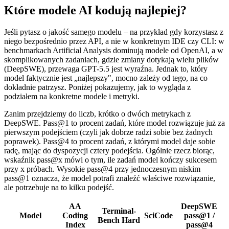
Które modele AI kodują najlepiej?
Jeśli pytasz o jakość samego modelu – na przykład gdy korzystasz z
niego bezpośrednio przez API, a nie w konkretnym IDE czy CLI: w
benchmarkach Artificial Analysis dominują modele od OpenAI, a w
skomplikowanych zadaniach, gdzie zmiany dotykają wielu plików
(DeepSWE), przewaga GPT-5.5 jest wyraźna. Jednak to, który
model faktycznie jest „najlepszy", mocno zależy od tego, na co
dokładnie patrzysz. Poniżej pokazujemy, jak to wygląda z
podziałem na konkretne modele i metryki.
Zanim przejdziemy do liczb, krótko o dwóch metrykach z
DeepSWE. Pass@1 to procent zadań, które model rozwiązuje już za
pierwszym podejściem (czyli jak dobrze radzi sobie bez żadnych
poprawek). Pass@4 to procent zadań, z którymi model daje sobie
radę, mając do dyspozycji cztery podejścia. Ogólnie rzecz biorąc,
wskaźnik pass@x mówi o tym, ile zadań model kończy sukcesem
przy x próbach. Wysokie pass@4 przy jednoczesnym niskim
pass@1 oznacza, że model potrafi znaleźć właściwe rozwiązanie,
ale potrzebuje na to kilku podejść.
AA
DeepSWE
Terminal-
Model
Coding
SciCode
pass@1 /
Bench Hard
Index
pass@4