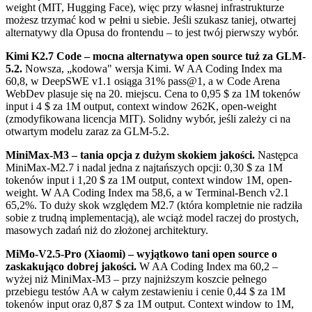
weight (MIT, Hugging Face), więc przy własnej infrastrukturze
możesz trzymać kod w pełni u siebie. Jeśli szukasz taniej, otwartej
alternatywy dla Opusa do frontendu – to jest twój pierwszy wybór.
Kimi K2.7 Code – mocna alternatywa open source tuż za GLM-
5.2.
Nowsza, „kodowa" wersja Kimi. W AA Coding Index ma
60,8, w DeepSWE v1.1 osiąga 31% pass@1, a w Code Arena
WebDev plasuje się na 20. miejscu. Cena to 0,95 $ za 1M tokenów
input i 4 $ za 1M output, context window 262K, open-weight
(zmodyfikowana licencja MIT). Solidny wybór, jeśli zależy ci na
otwartym modelu zaraz za GLM-5.2.
MiniMax-M3 – tania opcja z dużym skokiem jakości.
Następca
MiniMax-M2.7 i nadal jedna z najtańszych opcji: 0,30 $ za 1M
tokenów input i 1,20 $ za 1M output, context window 1M, open-
weight. W AA Coding Index ma 58,6, a w Terminal-Bench v2.1
65,2%. To duży skok względem M2.7 (która kompletnie nie radziła
sobie z trudną implementacją), ale wciąż model raczej do prostych,
masowych zadań niż do złożonej architektury.
MiMo-V2.5-Pro (Xiaomi) – wyjątkowo tani open source o
zaskakująco dobrej jakości.
W AA Coding Index ma 60,2 –
wyżej niż MiniMax-M3 – przy najniższym koszcie pełnego
przebiegu testów AA w całym zestawieniu i cenie 0,44 $ za 1M
tokenów input oraz 0,87 $ za 1M output. Context window to 1M,