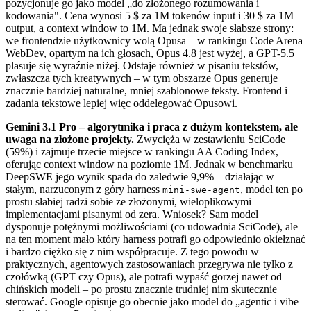
pozycjonuje go jako model „do złożonego rozumowania i
kodowania". Cena wynosi 5 $ za 1M tokenów input i 30 $ za 1M
output, a context window to 1M. Ma jednak swoje słabsze strony:
we frontendzie użytkownicy wolą Opusa – w rankingu Code Arena
WebDev, opartym na ich głosach, Opus 4.8 jest wyżej, a GPT-5.5
plasuje się wyraźnie niżej. Odstaje również w pisaniu tekstów,
zwłaszcza tych kreatywnych – w tym obszarze Opus generuje
znacznie bardziej naturalne, mniej szablonowe teksty. Frontend i
zadania tekstowe lepiej więc oddelegować Opusowi.
Gemini 3.1 Pro – algorytmika i praca z dużym kontekstem, ale
uwaga na złożone projekty.
Zwycięża w zestawieniu SciCode
(59%) i zajmuje trzecie miejsce w rankingu AA Coding Index,
oferując context window na poziomie 1M. Jednak w benchmarku
DeepSWE jego wynik spada do zaledwie 9,9% – działając w
stałym, narzuconym z góry harness
, model ten po
mini-swe-agent
prostu słabiej radzi sobie ze złożonymi, wieloplikowymi
implementacjami pisanymi od zera. Wniosek? Sam model
dysponuje potężnymi możliwościami (co udowadnia SciCode), ale
na ten moment mało który harness potrafi go odpowiednio okiełznać
i bardzo ciężko się z nim współpracuje. Z tego powodu w
praktycznych, agentowych zastosowaniach przegrywa nie tylko z
czołówką (GPT czy Opus), ale potrafi wypaść gorzej nawet od
chińskich modeli – po prostu znacznie trudniej nim skutecznie
sterować. Google opisuje go obecnie jako model do „agentic i vibe