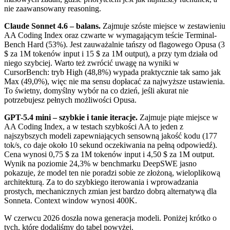
nie zaawansowany reasoning.
Claude Sonnet 4.6 – balans.
Zajmuje szóste miejsce w zestawieniu
AA Coding Index oraz czwarte w wymagającym teście Terminal-
Bench Hard (53%). Jest zauważalnie tańszy od flagowego Opusa (3
$ za 1M tokenów input i 15 $ za 1M output), a przy tym działa od
niego szybciej. Warto też zwrócić uwagę na wyniki w
CursorBench: tryb High (48,8%) wypada praktycznie tak samo jak
Max (49,0%), więc nie ma sensu dopłacać za najwyższe ustawienia.
To świetny, domyślny wybór na co dzień, jeśli akurat nie
potrzebujesz pełnych możliwości Opusa.
GPT-5.4 mini – szybkie i tanie iteracje.
Zajmuje piąte miejsce w
AA Coding Index, a w testach szybkości AA to jeden z
najszybszych modeli zapewniających sensowną jakość kodu (177
tok/s, co daje około 10 sekund oczekiwania na pełną odpowiedź).
Cena wynosi 0,75 $ za 1M tokenów input i 4,50 $ za 1M output.
Wynik na poziomie 24,3% w benchmarku DeepSWE jasno
pokazuje, że model ten nie poradzi sobie ze złożoną, wieloplikową
architekturą. Za to do szybkiego iterowania i wprowadzania
prostych, mechanicznych zmian jest bardzo dobrą alternatywą dla
Sonneta. Context window wynosi 400K.
W czerwcu 2026 doszła nowa generacja modeli. Poniżej krótko o
tych, które dodaliśmy do tabel powyżej.