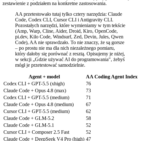
zestawienie z podziałem na konkretne zastosowania.
AA przetestowało tutaj tylko cztery narzędzia: Claude
Code, Codex CLI, Cursor CLI i Antigravity CLI.
Pozostałych narzędzi, które wymieniamy w tym tekście
(Amp, Warp, Cline, Aider, Droid, Kiro, OpenCode,
pi.dev, Kilo Code, Windsurf, Zed, Devin, Jules, Qwen
Code), AA nie sprawdzało. To nie znaczy, że są gorsze
– po prostu nie ma dla nich niezależnego pomiaru,
który dałoby się porównać z resztą. Opisujemy je niżej,
w sekcji „Gdzie używać AI do programowania", żebyś
mógł je przetestować samodzielnie.
Agent + model
AA Coding Agent Index
Codex CLI + GPT-5.5 (xhigh)
76
Claude Code + Opus 4.8 (max)
73
Codex CLI + GPT-5.5 (medium)
71
Claude Code + Opus 4.8 (medium)
67
Cursor CLI + GPT-5.5 (medium)
62
Claude Code + GLM-5.2
58
Claude Code + GLM-5.1
52
Cursor CLI + Composer 2.5 Fast
52
Claude Code + DeepSeek V4 Pro (high)
47