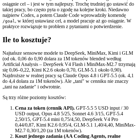
osiągnie cel – i jest w tym najlepszy. Trochę trudniej go ustawić do
takiej pracy, bo często pyta o zgodę na kolejne kroki. Niedawno
najpierw Codex, a potem Claude Code wprowadziły komendę
, w której ustawiasz cel, a model pracuje aż go osiągnie. W
/goal
praktyce rozwiązuje to problem z pytaniami o potwierdzenie.
Ile to kosztuje?
Najtańsze sensowne modele to DeepSeek, MiniMax, Kimi i GLM
(od ok. 0,06 do 0,90 dolara za 1M tokenów blended według
Artificial Analysis – DeepSeek V4 Flash i MiniMax-M2.7 trzymają
się 0,06–0,22, Kimi K2.6 około 0,70, GLM-5.1 około 0,90).
Najdroższe w realnej pracy są Claude Opus 4.8 i GPT-5.5 (ok. 4,1
do 4,4 dolara za 1M tokenów). Ale „tani" w cenniku nie znaczy
„tani na zadanie" i odwrotnie.
Są trzy różne poziomy kosztów:
Cena za token (cennik API).
GPT-5.5 5 USD input / 30
USD output, Opus 4.8 5/25, Sonnet 4.6 3/15, GPT-5.4
2,50/15, GPT-5.4 mini 0,75/4,50, DeepSeek V4 Pro
0,44/0,87, Kimi K2.6 0,95/4, GLM-5.1 1,40/4,40, MiniMax-
M2.7 0,30/1,20 (za 1M tokenów).
Koszt jednego zadania (AA Coding Agents, realne