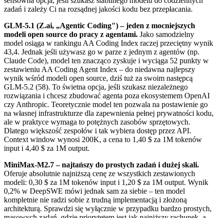
sensowna opcja, jeśli szukasz stabilnego modelu do codziennych
zadań i zależy Ci na rozsądnej jakości kodu bez przepłacania.
GLM-5.1 (Z.ai, „Agentic Coding") – jeden z mocniejszych
modeli open source do pracy z agentami.
Jako samodzielny
model osiąga w rankingu AA Coding Index raczej przeciętny wynik
43,4. Jednak jeśli używasz go w parze z jednym z agentów (np.
Claude Code), model ten znacząco zyskuje i wyciąga 52 punkty w
zestawieniu AA Coding Agent Index – do niedawna najlepszy
wynik wśród modeli open source, dziś tuż za swoim następcą
GLM-5.2 (58). To świetna opcja, jeśli szukasz niezależnego
rozwiązania i chcesz zbudować agenta poza ekosystemem OpenAI
czy Anthropic. Teoretycznie model ten pozwala na postawienie go
na własnej infrastrukturze dla zapewnienia pełnej prywatności kodu,
ale w praktyce wymaga to potężnych zasobów sprzętowych.
Dlatego większość zespołów i tak wybiera dostęp przez API.
Context window wynosi 200K, a cena to 1,40 $ za 1M tokenów
input i 4,40 $ za 1M output.
MiniMax-M2.7 – najtańszy do prostych zadań i dużej skali.
Oferuje absolutnie najniższą cenę ze wszystkich zestawionych
modeli: 0,30 $ za 1M tokenów input i 1,20 $ za 1M output. Wynik
0,2% w DeepSWE mówi jednak sam za siebie – ten model
kompletnie nie radzi sobie z trudną implementacją i złożoną
architekturą. Sprawdzi się wyłącznie w przypadku bardzo prostych,
masowych zadań, gdzie priorytetem jest jak najniższy rachunek, a