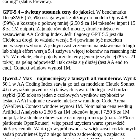
coding" (status Preview).
GPT-5.4 – świetny stosunek ceny do jakości.
W benchmarku
DeepSWE (55,5%) osiąga wynik zbliżony do modelu Opus 4.8
(59%), a kosztuje o połowę mniej (2,50 $ za 1M tokenów input i 15
$ za 1M output). Zajmuje również mocne, drugie miejsce w
zestawieniu AA Coding Index. Jeśli flagowy GPT-5.5 jest dla
Ciebie za drogi, to właśnie wersja 5.4 powinna być modelem
pierwszego wyboru. Z jednym zastrzeżeniem: na ustawieniach high
lub xhigh effort wersja 5.4 zużywa więcej tokenów na reasoning niż
5.5. W efekcie, choć pojedyncze tokeny generuje szybciej (85 vs 71
tok/s), na pełną odpowiedź i tak czeka się dłużej (test AA end-to-
end). Context window wynosi 1M.
Qwen3.7 Max – najmocniejszy z tańszych all-rounderów.
Wynik
50,1 w AA Coding Index stawia go tuż za modelem Claude Sonnet
4.6 i wyraźnie przed resztą tańszych rywali. Do tego jest bardzo
szybki (205 tok/s to jeden z czołowych wyników szybkości w
testach AA) i zajmuje czwarte miejsce w rankingu Code Arena
(WebDev). Context window wynosi 1M. Nominalna cena według
Artificial Analysis to 2,50 $ za 1M tokenów input i 7,50 $ za 1M
output, ale aktualnie obowiązuje na niego promocja (m.in. -50% na
platformie OpenRouter), więc przed użyciem warto sprawdzić
bieżący cennik. Warto go wypróbować – w większości codziennych
zadań powinieneś być z niego bardzo zadowolony, a zapłacisz