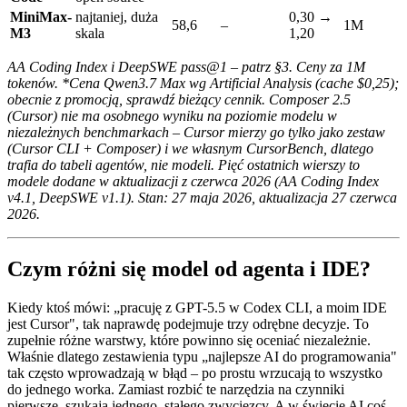
MiniMax-
najtaniej, duża
0,30 →
58,6
–
1M
M3
skala
1,20
AA Coding Index i DeepSWE pass@1 – patrz §3. Ceny za 1M
tokenów. *Cena Qwen3.7 Max wg Artificial Analysis (cache $0,25);
obecnie z promocją, sprawdź bieżący cennik. Composer 2.5
(Cursor) nie ma osobnego wyniku na poziomie modelu w
niezależnych benchmarkach – Cursor mierzy go tylko jako zestaw
(Cursor CLI + Composer) i we własnym CursorBench, dlatego
trafia do tabeli agentów, nie modeli. Pięć ostatnich wierszy to
modele dodane w aktualizacji z czerwca 2026 (AA Coding Index
v4.1, DeepSWE v1.1). Stan: 27 maja 2026, aktualizacja 27 czerwca
2026.
Czym różni się model od agenta i IDE?
Kiedy ktoś mówi: „pracuję z GPT-5.5 w Codex CLI, a moim IDE
jest Cursor", tak naprawdę podejmuje trzy odrębne decyzje. To
zupełnie różne warstwy, które powinno się oceniać niezależnie.
Właśnie dlatego zestawienia typu „najlepsze AI do programowania"
tak często wprowadzają w błąd – po prostu wrzucają to wszystko
do jednego worka. Zamiast rozbić te narzędzia na czynniki
pierwsze, szukają jednego, stałego zwycięzcy. A w świecie AI coś