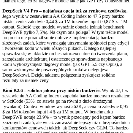
ułamek tego, co za flagowe modele takie jak GPT czy Opus/Sonnet.
DeepSeek V4 Pro – najtańsza opcja tuż za rynkową czołówką.
Jego wynik w zestawieniu AA Coding Index to 47,5 przy bardzo
niskiej cenie: zaledwie 0,44 $ za 1M tokenów input i 0,87 $ za 1M
output. Słabość tego modelu wyraźnie obnaża jednak benchmark
DeepSWE (tylko 7,5%). Na czym ona polega? W tym teście model
po prostu nie poradził sobie dobrze z implementacją bardzo
złożonych zadań, które wymagają utrzymania spójności przy edycji
i tworzeniu kodu w wielu różnych plikach. Dlatego najlepiej
sprawdza się w układzie orchestrator-executor: do tworzenia planu,
zarządzania architekturą i ostatecznego sprawdzania napisanego
kodu wykorzystujesz flagowy model (jak GPT-5.5 czy Opus), a
samo wykonywanie poszczególnych kroków delegujesz
DeepSeekowi. Dzięki takiemu połączeniu zyskujesz solidne
rezultaty za ułamek ceny.
Kimi K2.6 – solidna jakość przy niskim budżecie.
Wynik 47,1 w
zestawieniu AA Coding Index uzupełnia bardzo mocnym rezultatem
w SciCode (53%, co stawia go na równi z dużo droższymi
rywalami). Context window wynosi 262K, a cena to zaledwie 0,95
$ za 1M tokenów input i 4 $ za 1M output. W benchmarku
DeepSWE notuje 23,9% – to wynik przeciętny pod kątem bardzo
złożonych zadań, ale wciąż zauważalnie lepszy niż u bezpośrednich
konkurentów cenowych takich jak DeepSeek czy GLM. To bardzo