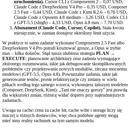
uruchomienia).
Cursor CLI z Composerem 2 – 0,07 USD,
Claude Code z DeepSeekiem V4 Pro – 0,35 USD, Composer
2.5 Fast – 0,44 USD, Claude Code z Kimi K2.6 – 0,76 USD,
Claude Code z Opusem 4.8 medium – 3,26 USD, Codex CLI
z GPT-5.5 (xhigh) – 4,33 USD, Opus 4.8 max – 7,70 USD.
Abonament (Claude Code, Cursor, Copilot).
Stała kwota
miesięcznie, w zamian dostajesz określony limit użycia.
W praktyce to samo zadanie wykonane Composerem 2.5 Fast albo
DeepSeekiem V4 Pro potrafi kosztować grosze, a Opus w trybie
max – kilka dolarów. Stąd nasza ulubiona strategia
PLAN →
EXECUTE
: planowanie architektury oraz zadania wymagające
złożonego rozumowania, takie jak debugowanie skomplikowanych
problemów czy projektowanie nowych modułów, zlecasz mocnemu
modelowi (GPT-5.5, Opus 4.8). Powtarzalne zadania, takie jak
generowanie testów, proste refaktoryzacje czy zmiany w wielu
plikach według tego samego wzorca, wykonujesz tańszym modelem
(Composer, DeepSeek, Kimi). „Tani nie znaczy gorszy" jest prawdą
dla większości zmian, różnicę widać dopiero przy najtrudniejszych
zadaniach.
Uwaga na cache: cena za cache hit, cache write i storage liczy się
inaczej u różnych dostawców, więc dwa podobne agenty mogą
mieć inny realny rachunek na tym samym modelu.