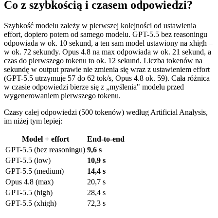
Co z szybkością i czasem odpowiedzi?
Szybkość modelu zależy w pierwszej kolejności od ustawienia
effort, dopiero potem od samego modelu. GPT-5.5 bez reasoningu
odpowiada w ok. 10 sekund, a ten sam model ustawiony na xhigh –
w ok. 72 sekundy. Opus 4.8 na max odpowiada w ok. 21 sekund, a
czas do pierwszego tokenu to ok. 12 sekund. Liczba tokenów na
sekundę w output prawie nie zmienia się wraz z ustawieniem effort
(GPT-5.5 utrzymuje 57 do 62 tok/s, Opus 4.8 ok. 59). Cała różnica
w czasie odpowiedzi bierze się z „myślenia" modelu przed
wygenerowaniem pierwszego tokenu.
Czasy całej odpowiedzi (500 tokenów) według Artificial Analysis,
im niżej tym lepiej:
Model + effort
End-to-end
GPT-5.5 (bez reasoningu)
9,6 s
GPT-5.5 (low)
10,9 s
GPT-5.5 (medium)
14,4 s
Opus 4.8 (max)
20,7 s
GPT-5.5 (high)
28,4 s
GPT-5.5 (xhigh)
72,3 s