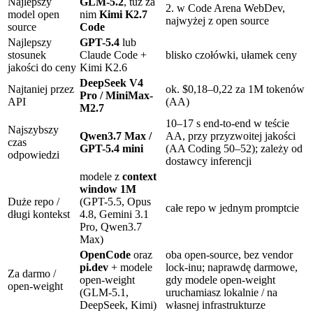
Najlepszy
GLM-5.2
, tuż za
2. w Code Arena WebDev,
model open
nim
Kimi K2.7
najwyżej z open source
source
Code
Najlepszy
GPT-5.4
lub
stosunek
Claude Code +
blisko czołówki, ułamek ceny
jakości do ceny
Kimi K2.6
DeepSeek V4
Najtaniej przez
ok. $0,18–0,22 za 1M tokenów
Pro / MiniMax-
API
(AA)
M2.7
10–17 s end-to-end w teście
Najszybszy
Qwen3.7 Max /
AA, przy przyzwoitej jakości
czas
GPT-5.4 mini
(AA Coding 50–52); zależy od
odpowiedzi
dostawcy inferencji
modele z
context
window 1M
Duże repo /
(GPT-5.5, Opus
całe repo w jednym promptcie
długi kontekst
4.8, Gemini 3.1
Pro, Qwen3.7
Max)
OpenCode
oraz
oba open-source, bez vendor
pi.dev
+ modele
lock-inu; naprawdę darmowe,
Za darmo /
open-weight
gdy modele open-weight
open-weight
(GLM-5.1,
uruchamiasz lokalnie / na
DeepSeek, Kimi)
własnej infrastrukturze