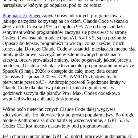
narzędzie, w którym go odpalasz, pod to, co robisz.
Pragmatic Engineer
zapytał doświadczonych programistów, z
jakiego narzędzia korzystają na co dzień. Claude Code wskazało
46% z nich, Cursora 19%, a Copilota 9%. Ale od tego sondażu
sentyment wśród programistów zaczyna się przesuwać w stronę
Codex. Dwa ostatnie modele OpenAI, 5.4 i 5.5, są na poziomie
Opusa albo lepsze, programiści to widzą i coraz częściej z nich
korzystają. Do tego Claude Code w ostatnich miesiącach mocno ciął
limity godzinowe, szczególnie w zdefiniowanych godzinach
szczytu, oraz wprowadzał zmiany, które pogarszały jakość pracy z
modelem. Ostatnio jednak się to zmieniło: po podpisaniu umowy ze
SpaceX (6 maja 2026) o dostępie do całej mocy data center
Colossus 1 – ponad 220 tys. GPU NVIDIA zbudowanych
pierwotnie przez xAI – Anthropic podwoił 5-godzinne limity w
Claude Code dla planów płatnych i zniósł ograniczenia w
godzinach szczytu dla planów Pro i Max. Codex dodatkowo
wypuścił świetną aplikację desktopową.
Wśród osób nietechnicznych Claude Code dalej wygrywa
zdecydowanie. Po pierwsze jest po prostu popularniejszy. Po drugie
modele Anthropica są dużo bardziej wszechstronne, a GPT-5.5 w
Codex CLI jest mocno nastawiony pod programowanie.
Jeśli chodzi o autonomię, GPT-5.5 potrafi pracować godzinami, aż