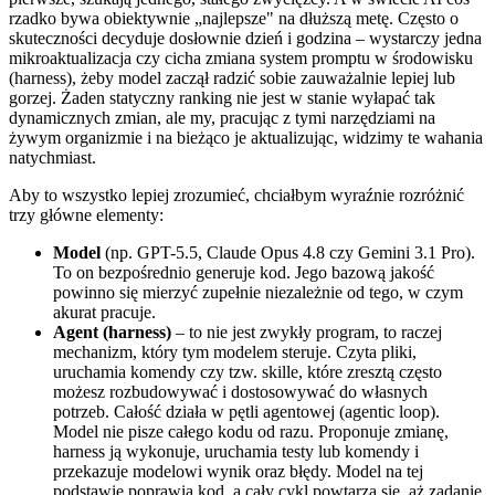
rzadko bywa obiektywnie „najlepsze" na dłuższą metę. Często o
skuteczności decyduje dosłownie dzień i godzina – wystarczy jedna
mikroaktualizacja czy cicha zmiana system promptu w środowisku
(harness), żeby model zaczął radzić sobie zauważalnie lepiej lub
gorzej. Żaden statyczny ranking nie jest w stanie wyłapać tak
dynamicznych zmian, ale my, pracując z tymi narzędziami na
żywym organizmie i na bieżąco je aktualizując, widzimy te wahania
natychmiast.
Aby to wszystko lepiej zrozumieć, chciałbym wyraźnie rozróżnić
trzy główne elementy:
Model
(np. GPT-5.5, Claude Opus 4.8 czy Gemini 3.1 Pro).
To on bezpośrednio generuje kod. Jego bazową jakość
powinno się mierzyć zupełnie niezależnie od tego, w czym
akurat pracuje.
Agent (harness)
– to nie jest zwykły program, to raczej
mechanizm, który tym modelem steruje. Czyta pliki,
uruchamia komendy czy tzw. skille, które zresztą często
możesz rozbudowywać i dostosowywać do własnych
potrzeb. Całość działa w pętli agentowej (agentic loop).
Model nie pisze całego kodu od razu. Proponuje zmianę,
harness ją wykonuje, uruchamia testy lub komendy i
przekazuje modelowi wynik oraz błędy. Model na tej
podstawie poprawia kod, a cały cykl powtarza się, aż zadanie