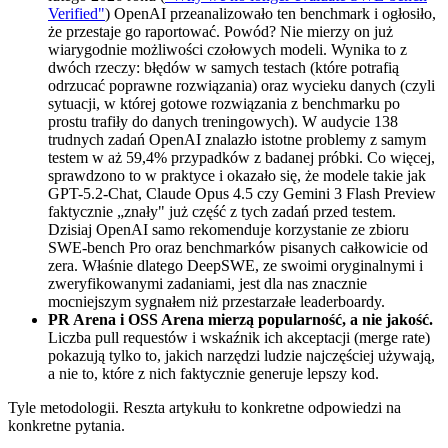
Verified"
) OpenAI przeanalizowało ten benchmark i ogłosiło,
że przestaje go raportować. Powód? Nie mierzy on już
wiarygodnie możliwości czołowych modeli. Wynika to z
dwóch rzeczy: błędów w samych testach (które potrafią
odrzucać poprawne rozwiązania) oraz wycieku danych (czyli
sytuacji, w której gotowe rozwiązania z benchmarku po
prostu trafiły do danych treningowych). W audycie 138
trudnych zadań OpenAI znalazło istotne problemy z samym
testem w aż 59,4% przypadków z badanej próbki. Co więcej,
sprawdzono to w praktyce i okazało się, że modele takie jak
GPT-5.2-Chat, Claude Opus 4.5 czy Gemini 3 Flash Preview
faktycznie „znały" już część z tych zadań przed testem.
Dzisiaj OpenAI samo rekomenduje korzystanie ze zbioru
SWE-bench Pro oraz benchmarków pisanych całkowicie od
zera. Właśnie dlatego DeepSWE, ze swoimi oryginalnymi i
zweryfikowanymi zadaniami, jest dla nas znacznie
mocniejszym sygnałem niż przestarzałe leaderboardy.
PR Arena i OSS Arena mierzą popularność, a nie jakość.
Liczba pull requestów i wskaźnik ich akceptacji (merge rate)
pokazują tylko to, jakich narzędzi ludzie najczęściej używają,
a nie to, które z nich faktycznie generuje lepszy kod.
Tyle metodologii. Reszta artykułu to konkretne odpowiedzi na
konkretne pytania.