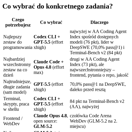
Co wybrać do konkretnego zadania?
Czego
Co wybrać
Dlaczego
potrzebujesz
najwyżej w AA Coding Agent
Najlepszy
Codex CLI +
Index spośród dostępnych
zestaw do
GPT-5.5
(effort
modeli (76 pkt), lider w
programowania
xhigh)
DeepSWE (70,0% pass@1) i
Terminal-Bench v2 (84 pkt)
Najbardziej
drugi w AA Coding Agent
Claude Code +
wszechstronny
Index (73 pkt), ale
Opus 4.8
(effort
zestaw na co
najwszechstronniejszy –
max)
dzień
frontend, pytania o repo, jakość
Najtrudniejsze,
GPT-5.5
(effort
70,0% pass@1 na DeepSWE,
długie zadania
xhigh)
daleko przed resztą
(sam model)
Terminal,
Codex CLI +
84 pkt na Terminal-Bench v2
skrypty, praca
GPT-5.5
(effort
(AA), najwyżej
w shellu
xhigh)
Claude Opus 4.8
,
czołówka Code Arena
Frontend /
open source:
WebDev (GLM-5.2 na 2.
WebDev
GLM-5.2
miejscu)