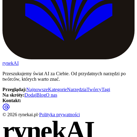
rynekAI
Przeszukujemy świat AI za Ciebie. Od przydatnych narzędzi po
twórców, których warto znać.
Przeglądaj
:
Najnowsze
Kategorie
Narzędzia
Twórcy
Tagi
Na skróty
:
Dodaj
Blog
O nas
Kontakt
:
©
2026
rynekai.pl
·
Polityka prywatności
rynekAI