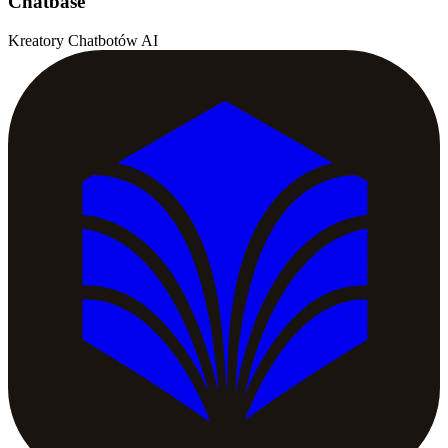
Chatbase
Kreatory Chatbotów AI