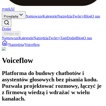
rynekAI
Najnowsze
Kategorie
Narzędzia
Twórcy
Blog
O nas
Przeglądaj
Dodaj
Zaloguj się
Najnowsze
Kategorie
Narzędzia
Twórcy
Tagi
Dodaj
Blog
O nas
/
Narzędzia
/
Voiceflow
Voiceflow
Platforma do budowy chatbotów i
asystentów głosowych bez pisania kodu.
Pozwala projektować rozmowy, łączyć je
z firmową wiedzą i wdrażać w wielu
kanałach.